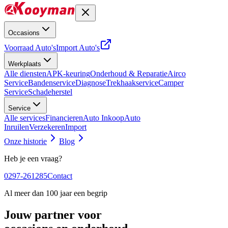
Occasions
Voorraad Auto's
Import Auto's
Werkplaats
Alle diensten
APK-keuring
Onderhoud & Reparatie
Airco
Service
Bandenservice
Diagnose
Trekhaakservice
Camper
Service
Schadeherstel
Service
Alle services
Financieren
Auto Inkoop
Auto
Inruilen
Verzekeren
Import
Onze historie
Blog
Heb je een vraag?
0297-261285
Contact
Al meer dan 100 jaar een begrip
Jouw partner voor