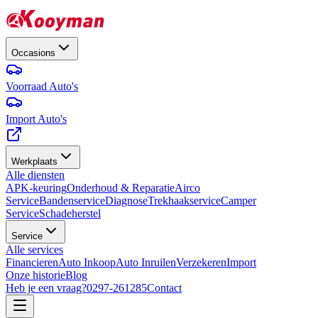
Occasions
Voorraad Auto's
Import Auto's
Werkplaats
Alle diensten
APK-keuring
Onderhoud & Reparatie
Airco
Service
Bandenservice
Diagnose
Trekhaakservice
Camper
Service
Schadeherstel
Service
Alle services
Financieren
Auto Inkoop
Auto Inruilen
Verzekeren
Import
Onze historie
Blog
Heb je een vraag?
0297-261285
Contact